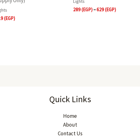
upply Only)
Lights
289
(EGP)
–
629
(EGP)
ghts
19
(EGP)
Quick Links
Home
About
Contact Us