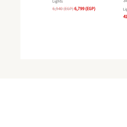
S
Lights
6,940
(EGP)
6,799
(EGP)
Li
4