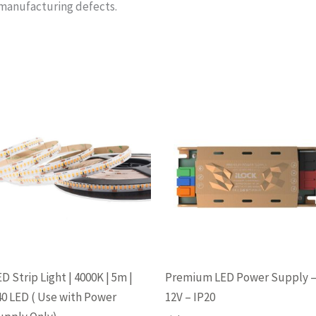
 manufacturing defects.
Price
range:
289(EGP)
through
629(EGP)
D Strip Light | 4000K | 5m |
Premium LED Power Supply 
40 LED ( Use with Power
12V – IP20