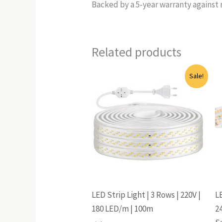
Backed by a 5-year warranty against
Related products
Original
Current
Sale!
price
price
was:
is:
6,940(EGP).
6,799(EGP).
LED Strip Light | 3 Rows | 220V |
LE
180 LED/m | 100m
2