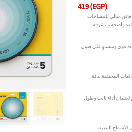
419
(EGP)
|
240
 كلفن – سطوع فائق مثالي للمساحات
LED
إضاءة واضحة ومشرقة
(
Use
زيع إضاءة قوي ومتساوٍ على طول
with
Power
Supply
Only)
quantity
سية عالية الجودة بعرض 10 ملم لضمان أداء ثابت وطول
 الأسطح النظيفة