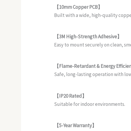
【10mm Copper PCB】
Built with a wide, high-quality copp
【3M High-Strength Adhesive】
Easy to mount securely on clean, smo
【Flame-Retardant & Energy Effici
Safe, long-lasting operation with l
【IP20 Rated】
Suitable for indoor environments.
【5-Year Warranty】