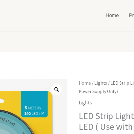
Home
Pr
LED
Home
/
Lights
/ LED Strip L
Strip
Power Supply Only)
Light
Lights
|
LED Strip Light
6500K
LED ( Use with
|
5m