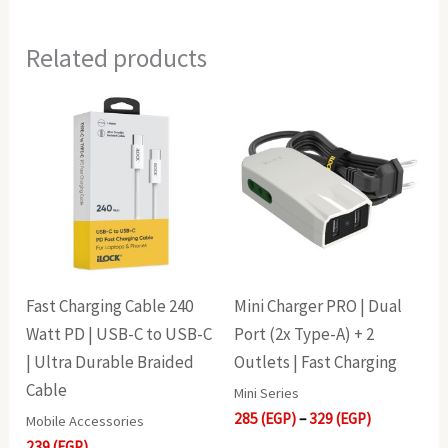
Related products
Price
range:
285(EGP)
through
329(EGP)
Fast Charging Cable 240
Mini Charger PRO | Dual
Watt PD | USB-C to USB-C
Port (2x Type-A) + 2
| Ultra Durable Braided
Outlets | Fast Charging
Cable
Mini Series
285
(EGP)
–
329
(EGP)
Mobile Accessories
239
(EGP)