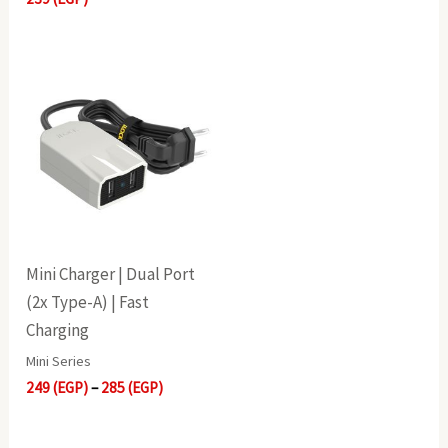
Price
range:
249(EGP)
through
285(EGP)
Mini Charger | Dual Port
(2x Type-A) | Fast
Charging
Mini Series
249
(EGP)
–
285
(EGP)