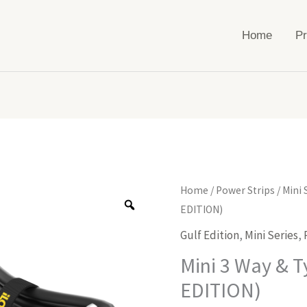
Home
Pr
Mini
Home
/
Power Strips
/
Mini 
3
EDITION)
Way
Gulf Edition
,
Mini Series
,
&
Mini 3 Way & T
Type
EDITION)
G
Plug