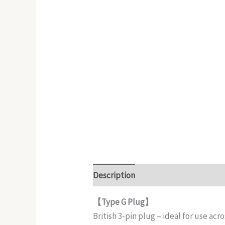
Description
Reviews (0)
【Type G Plug】
British 3-pin plug – ideal for use acr