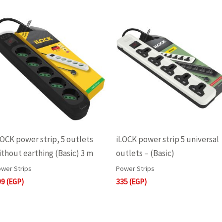
LOCK power strip, 5 outlets
iLOCK power strip 5 universal
ithout earthing (Basic) 3 m
outlets – (Basic)
wer Strips
Power Strips
99
(EGP)
335
(EGP)