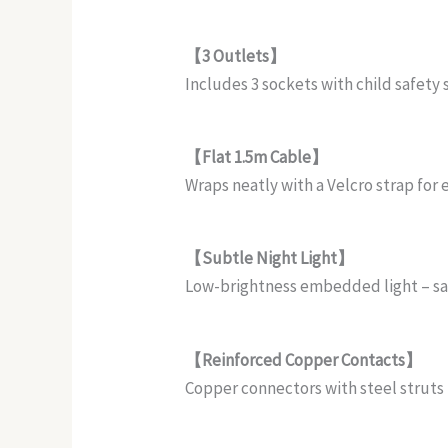
【3 Outlets】
Includes 3 sockets with child safety
【Flat 1.5m Cable】
Wraps neatly with a Velcro strap for 
【Subtle Night Light】
Low-brightness embedded light – saf
【Reinforced Copper Contacts】
Copper connectors with steel struts