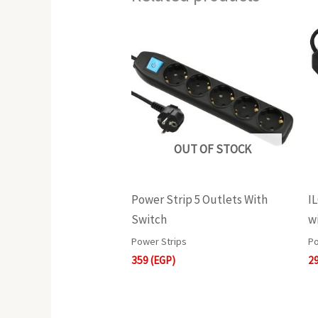
OUT OF STOCK
Power Strip 5 Outlets With
I
Switch
w
Power Strips
Po
359
(EGP)
2