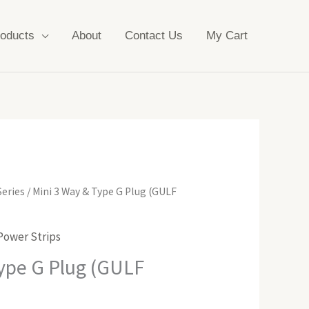
oducts
About
Contact Us
My Cart
Series
/ Mini 3 Way & Type G Plug (GULF
Power Strips
ype G Plug (GULF