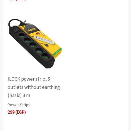
ILOCK power strip, 5
outlets without earthing
(Basic) 3 m
Power Strips
299
(EGP)