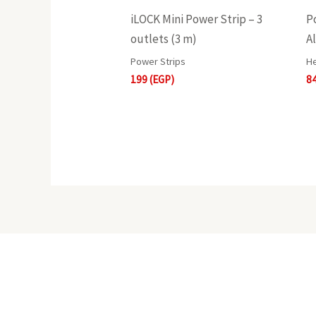
iLOCK Mini Power Strip – 3
P
outlets (3 m)
A
Power Strips
He
199
(EGP)
8