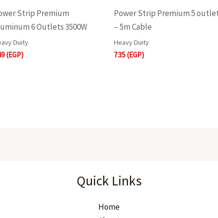
ower Strip Premium
Power Strip Premium 5 outle
luminum 6 Outlets 3500W
– 5m Cable
avy Duity
Heavy Duity
49
(EGP)
735
(EGP)
Quick Links
Home