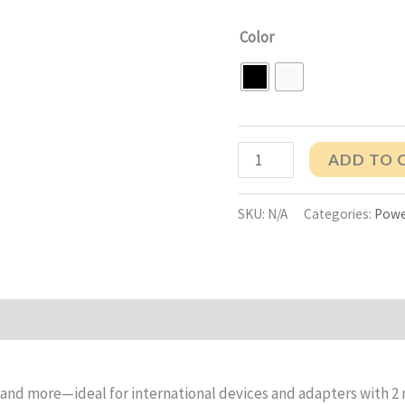
Color
ADD TO 
SKU:
N/A
Categories:
Powe
n
Reviews (0)
and more—ideal for international devices and adapters with 2