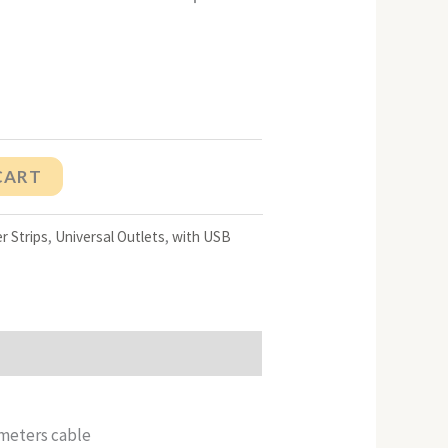
CART
r Strips
,
Universal Outlets
,
with USB
 meters cable