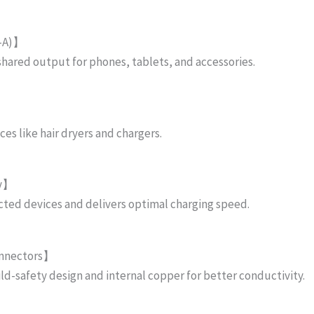
B-A)】
shared output for phones, tablets, and accessories.
s like hair dryers and chargers.
gy】
ted devices and delivers optimal charging speed.
onnectors】
ild-safety design and internal copper for better conductivity.