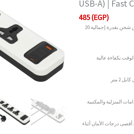
USB-A) | Fast 
2
USB
485
(EGP)
Ports
مشترك 3 عين يونيفرسال مزود بـمنفذين شحن بقدرة إجمالية 20
(USB-
C
+
USB-
وقت بكفاءة عالية
A)
|
Fast
Charging
|
ات المنزلية والمكتبية
2M
quantity
أقصى درجات الأمان أثناء