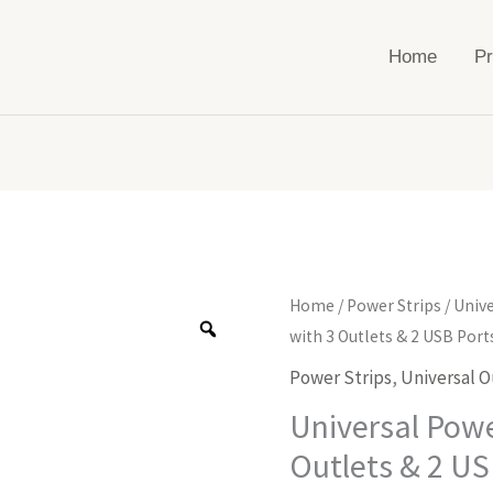
Home
Pr
Universal
Home
/
Power Strips
/
Unive
Power
with 3 Outlets & 2 USB Port
Strip
Power Strips
,
Universal O
with
Universal Powe
3
Outlets & 2 US
Outlets
&